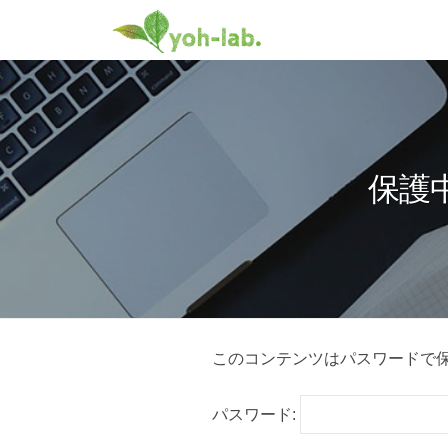
y
コ
o
ン
h
y
テ
早
-
稲
ン
o
l
田
ツ
h
a
大
へ
-
b
学
保護
ス
l
.
景
キ
a
観
ッ
・
b
プ
デ
.
ザ
イ
保
このコンテンツはパスワードで
ン
研
護
パスワード:
究
室